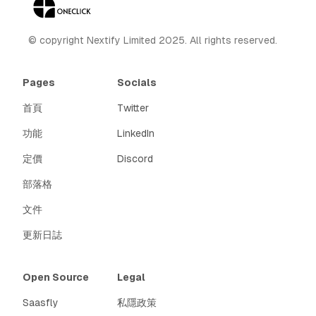
© copyright Nextify Limited 2025. All rights reserved.
Pages
Socials
首頁
Twitter
功能
LinkedIn
定價
Discord
部落格
文件
更新日誌
Open Source
Legal
Saasfly
私隱政策